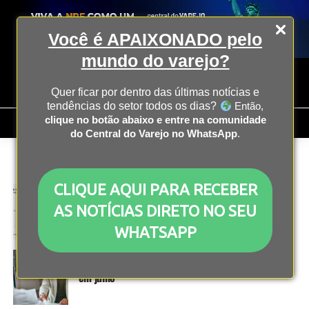
Você é APAIXONADO pelo
mundo do varejo?
Quer ficar por dentro das últimas notícias e
tendências do setor todos os dias?
Então,
clique no botão abaixo e entre na comunidade
do Central do Varejo no WhatsApp
.
All posts tagged "ibge"
CLIQUE AQUI PARA RECEBER
ECONOMIA
2 anos atrás
PIB brasileiro cresce no segundo trimestre, e
AS NOTÍCIAS DIRETO NO SEU
supera expectativas
WHATSAPP
ECONOMIA
2 anos atrás
Taxa de desemprego volta a cair e chega a 6,8%
em julho