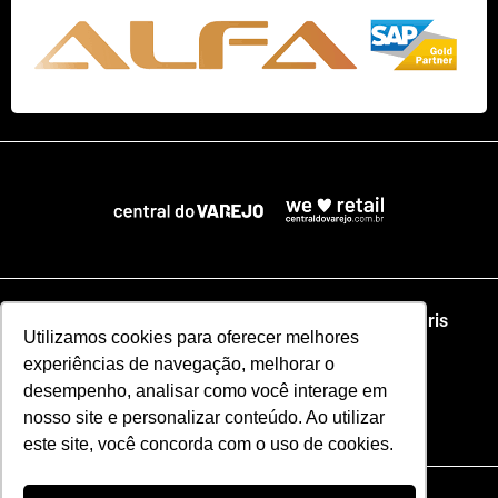
Home
NRF
NRA Chicago
NRF Paris
Utilizamos cookies para oferecer melhores
experiências de navegação, melhorar o
Web Summit Lisboa
Web Summit Rio
desempenho, analisar como você interage em
nosso site e personalizar conteúdo. Ao utilizar
Especial NRF2026
este site, você concorda com o uso de cookies.
Razão Social: CENTRAL DO VAREJO LTDA