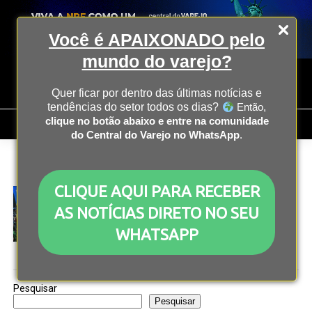
Você é APAIXONADO pelo
mundo do varejo?
Quer ficar por dentro das últimas notícias e
tendências do setor todos os dias?
Então,
clique no botão abaixo e entre na comunidade
do Central do Varejo no WhatsApp
.
All posts tagged "Olimpíadas de Paris"
CLIQUE AQUI PARA RECEBER
MARKETING
2 anos atrás
Olimpíadas de Paris: Brasil tem maior número de
AS NOTÍCIAS DIRETO NO SEU
patrocínios da história
WHATSAPP
Pesquisar
Pesquisar