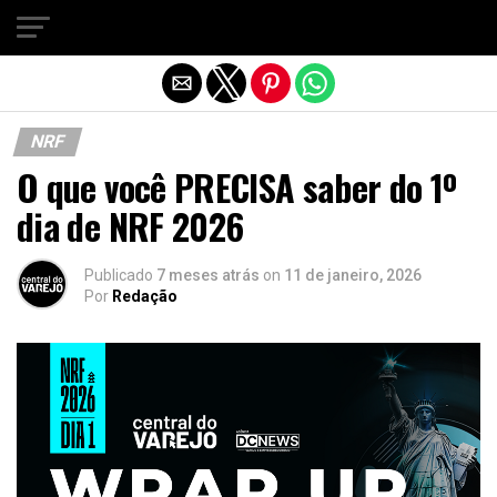
Sair da versão mobile
NRF
O que você PRECISA saber do 1º
dia de NRF 2026
Publicado
7 meses atrás
on
11 de janeiro, 2026
Por
Redação