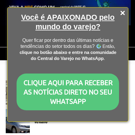
Você é APAIXONADO pelo
mundo do varejo?
Quer ficar por dentro das últimas notícias e
tendências do setor todos os dias?
Então,
clique no botão abaixo e entre na comunidade
do Central do Varejo no WhatsApp
.
All posts tagged "varejo ampliado"
CLIQUE AQUI PARA RECEBER
ECONOMIA
2 anos atrás
Empresas são homologadas para participar do
AS NOTÍCIAS DIRETO NO SEU
programa Mover
WHATSAPP
ECONOMIA
2 anos atrás
71% das mulheres querem comprar ou trocar de
veículo