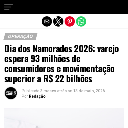
Sair da versão mobile
OPERAÇÃO
Dia dos Namorados 2026: varejo
espera 93 milhões de
consumidores e movimentação
superior a R$ 22 bilhões
Publicado
3 meses atrás
on
13 de maio, 2026
Por
Redação