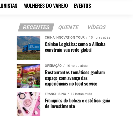
LUNISTAS
MULHERES DO VAREJO
EVENTOS
RECENTES
QUENTE
VÍDEOS
CHINA INNOVATION TOUR
15 horas atrás
Cainiao Logistics: como a Alibaba
construiu sua rede global
OPERAÇÃO
16 horas atrás
Restaurantes temáticos ganham
espaço com avanço das
experiências no food service
FRANCHISING
17 horas atrás
Franquias de beleza e estética: guia
de investimento