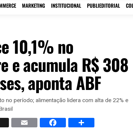
OMMERCE
MARKETING
INSTITUCIONAL
PUBLIEDITORIAL
CO
ce 10,1% no
re e acumula R$ 308
ses, aponta ABF
 no período; alimentação lidera com alta de 22% e
rasil
p
nkedIn
X
Email
Facebook
Share