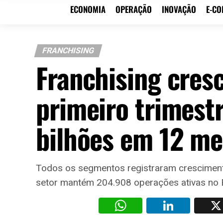
ECONOMIA
OPERAÇÃO
INOVAÇÃO
E-C
FRANCHISING
Franchising cres
primeiro trimest
bilhões em 12 me
Todos os segmentos registraram crescimento
setor mantém 204.908 operações ativas no B
WhatsAp
Li