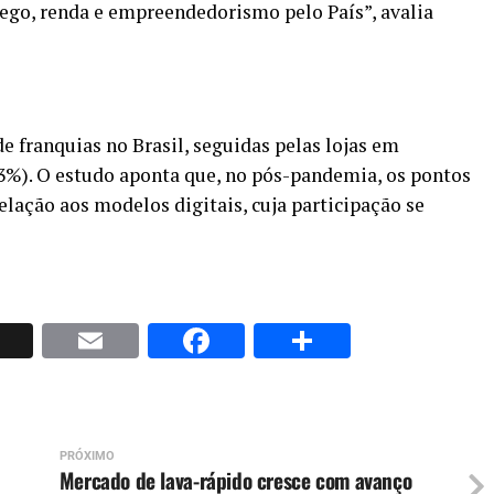
ego, renda e empreendedorismo pelo País”, avalia
e franquias no Brasil, seguidas pelas lojas em
3%). O estudo aponta que, no pós-pandemia, os pontos
elação aos modelos digitais, cuja participação se
p
nkedIn
X
Email
Facebook
Share
PRÓXIMO
Mercado de lava-rápido cresce com avanço