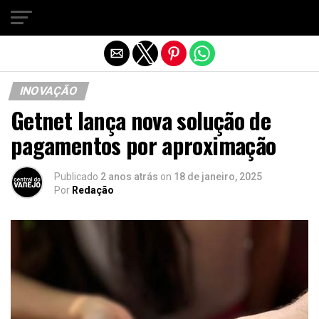
Sair da versão mobile
INOVAÇÃO
Getnet lança nova solução de
pagamentos por aproximação
Publicado
2 anos atrás
on
18 de janeiro, 2025
Por
Redação