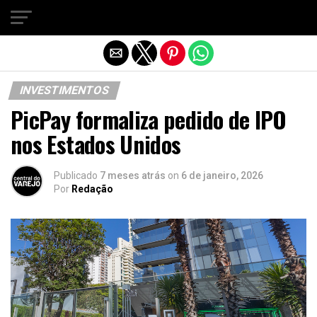
Sair da versão mobile
INVESTIMENTOS
PicPay formaliza pedido de IPO
nos Estados Unidos
Publicado
7 meses atrás
on
6 de janeiro, 2026
Por
Redação