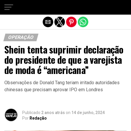
Sair da versão mobile
OPERAÇÃO
Shein tenta suprimir declaração
do presidente de que a varejista
de moda é “americana”
Observações de Donald Tang teriam irritado autoridades
chinesas que precisam aprovar IPO em Londres
Publicado
2 anos atrás
on
14 de junho, 2024
Por
Redação