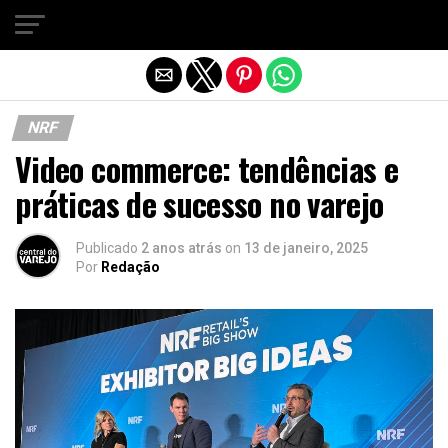
Sair da versão mobile
NRF
Video commerce: tendências e
práticas de sucesso no varejo
Publicado
2 anos atrás
on
13 de janeiro, 2025
Por
Redação