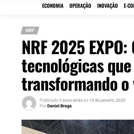
ECONOMIA
OPERAÇÃO
INOVAÇÃO
E-C
NRF
NRF 2025 EXPO: C
tecnológicas que
transformando o 
Publicado
2 anos atrás
on
13 de janeiro, 2025
Por
Daniel Braga