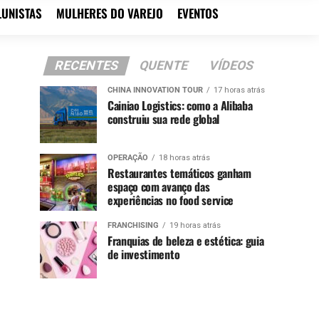
LUNISTAS
MULHERES DO VAREJO
EVENTOS
RECENTES
QUENTE
VÍDEOS
CHINA INNOVATION TOUR
17 horas atrás
Cainiao Logistics: como a Alibaba
construiu sua rede global
OPERAÇÃO
18 horas atrás
Restaurantes temáticos ganham
espaço com avanço das
experiências no food service
FRANCHISING
19 horas atrás
Franquias de beleza e estética: guia
de investimento