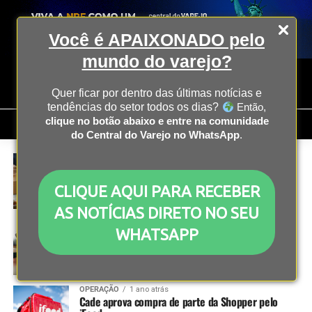
Você é APAIXONADO pelo
mundo do varejo?
Quer ficar por dentro das últimas notícias e
tendências do setor todos os dias?
Então,
clique no botão abaixo e entre na comunidade
do Central do Varejo no WhatsApp
.
E-COMMERCE
1 ano atrás
Cinco dos dez maiores e-commerces no Brasil são
asiáticos, aponta relatório da Conversion
CLIQUE AQUI PARA RECEBER
AS NOTÍCIAS DIRETO NO SEU
COMPORTAMENTO
1 ano atrás
WHATSAPP
Diferenças geracionais determinam o
comportamento de compras de moda online
OPERAÇÃO
1 ano atrás
Cade aprova compra de parte da Shopper pelo