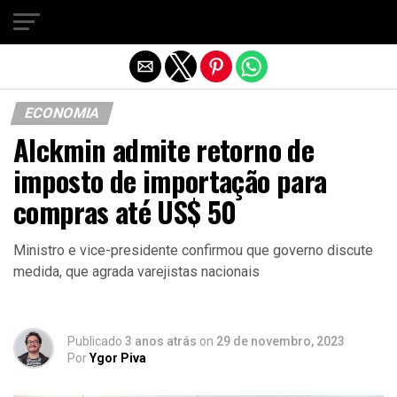
Sair da versão mobile
ECONOMIA
Alckmin admite retorno de
imposto de importação para
compras até US$ 50
Ministro e vice-presidente confirmou que governo discute
medida, que agrada varejistas nacionais
Publicado
3 anos atrás
on
29 de novembro, 2023
Por
Ygor Piva