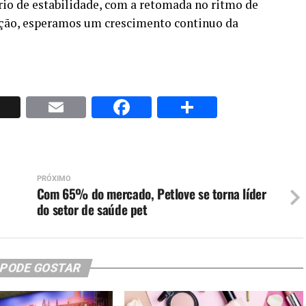
io de estabilidade, com a retomada no ritmo de
lação, esperamos um crescimento continuo da
p
nkedIn
X
Email
Facebook
Share
PRÓXIMO
Com 65% do mercado, Petlove se torna líder
do setor de saúde pet
 PODE GOSTAR