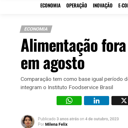
ECONOMIA
OPERAÇÃO
INOVAÇÃO
E-C
ECONOMIA
Alimentação fora
em agosto
Comparação tem como base igual período de
integram o Instituto Foodservice Brasil
WhatsAp
Li
Publicado
3 anos atrás
on
4 de outubro, 2023
Por
Milena Felix