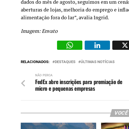
dados do mês de agosto, seguimos em um cenár
aberturas de lojas, melhoria do emprego e inf
alimentação fora do lar”, avalia Ingrid.
Imagem: Envato
WhatsAp
Li
RELACIONADOS:
DESTAQUES
ÚLTIMAS NOTÍCIAS
NÃO PERCA
FedEx abre inscrições para premiação de
micro e pequenas empresas
VOCÊ