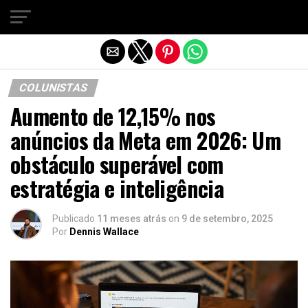
Sair da versão mobile
COLUNISTAS
Aumento de 12,15% nos
anúncios da Meta em 2026: Um
obstáculo superável com
estratégia e inteligência
Publicado
11 meses atrás
on
9 de setembro, 2025
Por
Dennis Wallace