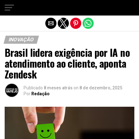
Sair da versão mobile
INOVAÇÃO
Brasil lidera exigência por IA no
atendimento ao cliente, aponta
Zendesk
Publicado
8 meses atrás
on
8 de dezembro, 2025
Por
Redação