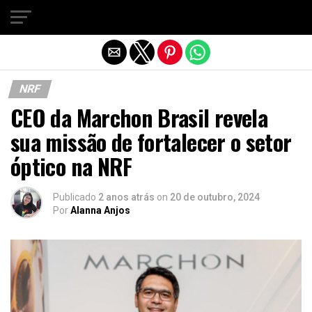
Sair da versão mobile
NRF
CEO da Marchon Brasil revela
sua missão de fortalecer o setor
óptico na NRF
Publicado
2 anos atrás
on
20 de outubro, 2024
Por
Alanna Anjos