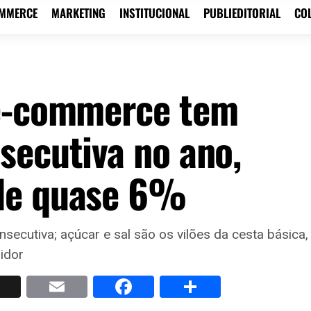
OMMERCE
MARKETING
INSTITUCIONAL
PUBLIEDITORIAL
CO
 e-commerce tem
secutiva no ano,
de quase 6%
ecutiva; açúcar e sal são os vilões da cesta básica,
idor
p
nkedIn
X
Email
Facebook
Share