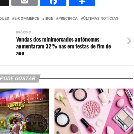
p
nkedIn
X
Email
Facebook
Share
QUES
E-COMMERCE
IBGE
PRECIFICA
ÚLTIMAS NOTÍCIAS
PRÓXIMO
Vendas dos minimercados autônomos
aumentaram 32% nas em festas de fim de
ano
 PODE GOSTAR