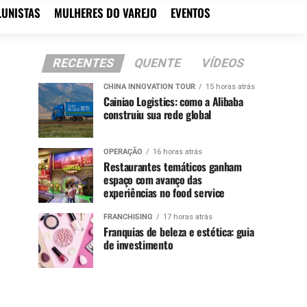
LUNISTAS
MULHERES DO VAREJO
EVENTOS
RECENTES
QUENTE
VÍDEOS
CHINA INNOVATION TOUR
15 horas atrás
Cainiao Logistics: como a Alibaba
construiu sua rede global
OPERAÇÃO
16 horas atrás
Restaurantes temáticos ganham
espaço com avanço das
experiências no food service
FRANCHISING
17 horas atrás
Franquias de beleza e estética: guia
de investimento