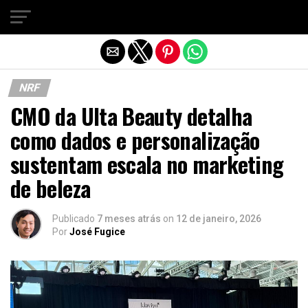
Sair da versão mobile
NRF
CMO da Ulta Beauty detalha
como dados e personalização
sustentam escala no marketing
de beleza
Publicado
7 meses atrás
on
12 de janeiro, 2026
Por
José Fugice