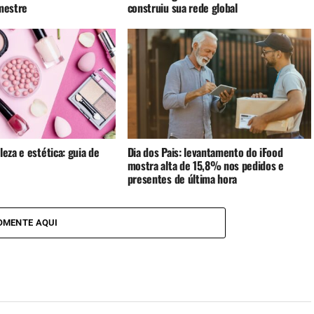
imestre
construiu sua rede global
leza e estética: guia de
Dia dos Pais: levantamento do iFood
mostra alta de 15,8% nos pedidos e
presentes de última hora
OMENTE AQUI