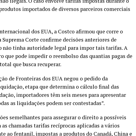
são ilegais. O caso envolve tarifas impostas durante o
produtos importados de diversos parceiros comerciais
nternacional dos EUA, a Costco afirmou que corre o
a Suprema Corte confirme decisões anteriores de
não tinha autoridade legal para impor tais tarifas. A
ro que pode impedir o reembolso das quantias pagas de
total que busca recuperar.
eção de Fronteiras dos EUA negou o pedido da
uidação, etapa que determina o cálculo final das
idação, importadores têm seis meses para apresentar
odas as liquidações podem ser contestadas”.
s semelhantes para assegurar o direito a possíveis
as chamadas tarifas recíprocas aplicadas a vários
ate ao fentanil, impostas a produtos do Canadá, China e