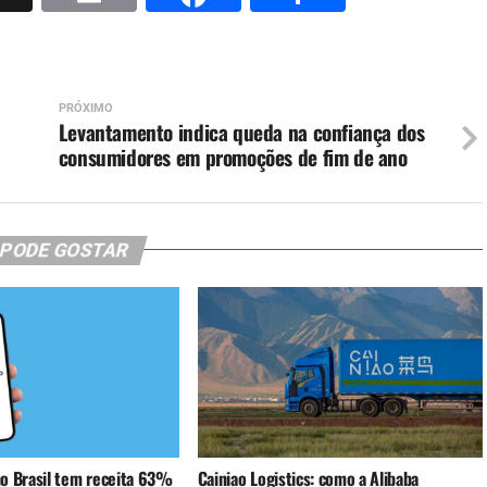
PRÓXIMO
Levantamento indica queda na confiança dos
consumidores em promoções de fim de ano
 PODE GOSTAR
o Brasil tem receita 63%
Cainiao Logistics: como a Alibaba