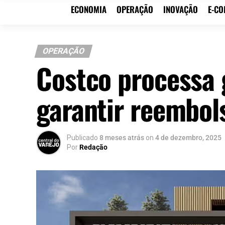
ECONOMIA
OPERAÇÃO
INOVAÇÃO
E-C
OPERAÇÃO
Costco processa 
garantir reembols
Publicado
8 meses atrás
on
4 de dezembro, 2025
Por
Redação