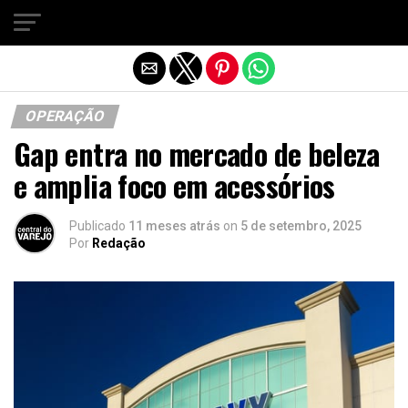
Sair da versão mobile
OPERAÇÃO
Gap entra no mercado de beleza
e amplia foco em acessórios
Publicado
11 meses atrás
on
5 de setembro, 2025
Por
Redação