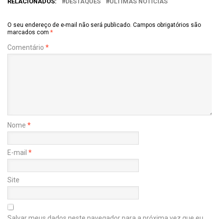
RELACIONADOS:
DESTAQUES
ÚLTIMAS NOTÍCIAS
O seu endereço de e-mail não será publicado.
Campos obrigatórios são
marcados com
*
Comentário
*
Nome
*
E-mail
*
Site
Salvar meus dados neste navegador para a próxima vez que eu