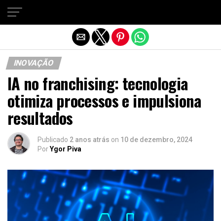
Sair da versão mobile
INOVAÇÃO
IA no franchising: tecnologia
otimiza processos e impulsiona
resultados
Publicado
2 anos atrás
on
10 de dezembro, 2024
Por
Ygor Piva