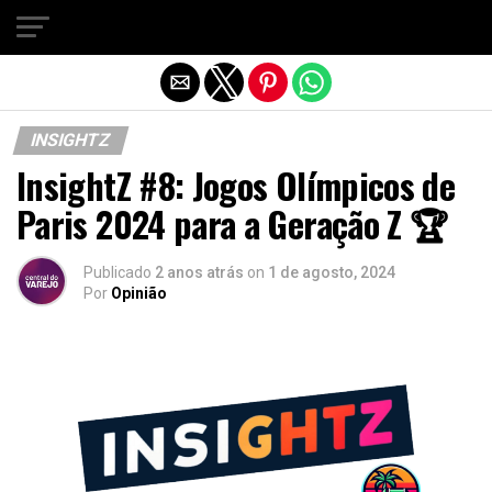
Sair da versão mobile
INSIGHTZ
InsightZ #8: Jogos Olímpicos de
Paris 2024 para a Geração Z 🏆
Publicado
2 anos atrás
on
1 de agosto, 2024
Por
Opinião