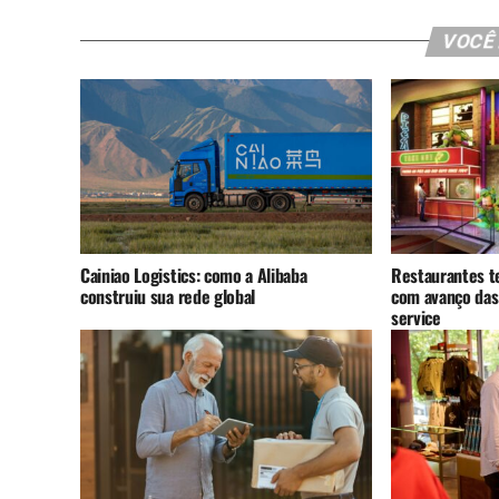
VOCÊ
Cainiao Logistics: como a Alibaba
Restaurantes t
construiu sua rede global
com avanço das
service