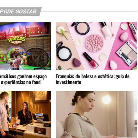
 PODE GOSTAR
emáticos ganham espaço
Franquias de beleza e estética: guia de
 experiências no food
investimento