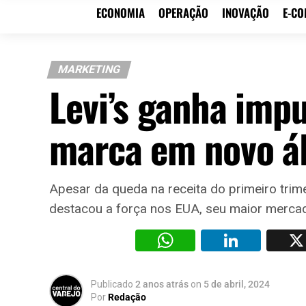
ECONOMIA
OPERAÇÃO
INOVAÇÃO
E-C
MARKETING
Levi’s ganha imp
marca em novo á
Apesar da queda na receita do primeiro trime
destacou a força nos EUA, seu maior mercad
WhatsAp
Li
Publicado
2 anos atrás
on
5 de abril, 2024
Por
Redação