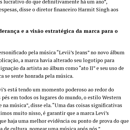
 lucrativo do que definitivamente há um ano”,
pesas, disse o diretor financeiro Harmit Singh aos
iderança e a visão estratégica da marca para o
rsonificado pela música “Levii’s Jeans” no novo álbum
icação, a marca havia alterado seu logotipo para
esignação da artista ao álbum como “ato II” e seu uso de
rca se sente honrada pela música.
vi’s está tendo um momento poderoso ao redor do
s pés em todos os lugares do mundo, o estilo Western
 na música”, disse ela. “Uma das coisas significativas
timos muito nisso, é garantir que a marca Levi’s
 que haja uma melhor evidência ou ponto de prova do que
 de cultura, nomear uma música após nós.”