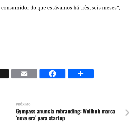
consumidor do que estávamos há três, seis meses”,
p
nkedIn
X
Email
Facebook
Share
PRÓXIMO
Gympass anuncia rebranding: Wellhub marca
‘nova era’ para startup