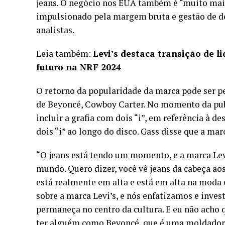
jeans. O negócio nos EUA também é “muito mais
impulsionado pela margem bruta e gestão de des
analistas.
Leia também:
Levi’s destaca transição de l
futuro na NRF 2024
O retorno da popularidade da marca pode ser pe
de Beyoncé, Cowboy Carter. No momento da publ
incluir a grafia com dois “i”, em referência à d
dois “i” ao longo do disco. Gass disse que a ma
“O jeans está tendo um momento, e a marca Le
mundo. Quero dizer, você vê jeans da cabeça ao
está realmente em alta e está em alta na moda e
sobre a marca Levi’s, e nós enfatizamos e inves
permaneça no centro da cultura. E eu não acho
ter alguém como Beyoncé, que é uma moldadora