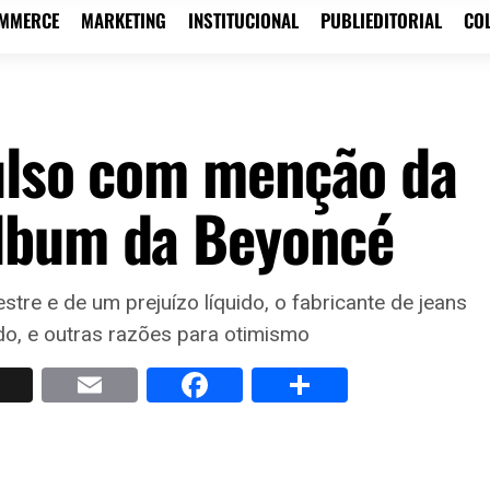
OMMERCE
MARKETING
INSTITUCIONAL
PUBLIEDITORIAL
CO
ulso com menção da
lbum da Beyoncé
stre e de um prejuízo líquido, o fabricante de jeans
o, e outras razões para otimismo
p
nkedIn
X
Email
Facebook
Share