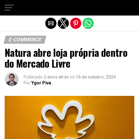
Sair da versão mobile
E-COMMERCE
Natura abre loja própria dentro
do Mercado Livre
Publicado
2 anos atrás
on
16 de outubro, 2024
Por
Ygor Piva