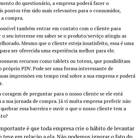
mento do questionário, a empresa poderá fazer o
is pontos têm sido mais relevantes para o consumidor,
s a compra.
ossível também entrar em contato com o cliente para
o seu interesse em saber se o produto/serviço atingiu as
elhorado. Mesmo que o cliente esteja insatisfeito, essa é uma
 para ser oferecida uma experiência melhor para ele.
ssuem recursos como tablets ou totens, que possibilitam
o próprio PDV. Pode ser uma forma interessante de
 suas impressões em tempo real sobre a sua empresa e poderá
r.
 coragem de perguntar para o nosso cliente se ele está
a a sua jornada de compra. Já vi muita empresa preferir não
uebrar essa barreira e ouvir o que o nosso cliente tem a
nto?
mportante é que toda empresa crie o hábito de levantar
e teve em relação a ela. Não podemos ignorar o fato do