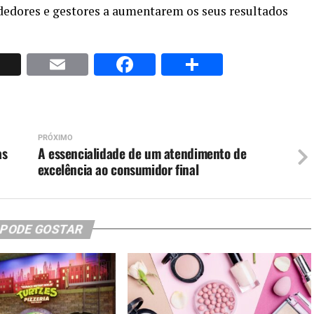
dedores e gestores a aumentarem os seus resultados
p
nkedIn
X
Email
Facebook
Share
PRÓXIMO
as
A essencialidade de um atendimento de
excelência ao consumidor final
 PODE GOSTAR