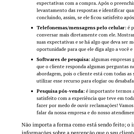
expectativas com a compra. Após o preenchi
levantamento das respostas e identificar qua
concluindo, assim, se ele ficou satisfeito apó
Telefonemas/mensagens pelo celular:
é p
conversar mais diretamente com ele. Mostrar 
suas expectativas e se há algo que deva ser m
oportunidade para que ele diga algo a você e
Softwares de pesquisa:
algumas empresas po
que o cliente responda algumas perguntas n
abordagem, pois o cliente está com todas as
utilizar esse recurso para elogiar ou desabafa
Pesquisa pós-venda:
é importante termos a
satisfeito com a experiência que teve em tod
fazer por medo de ouvir reclamações! Vamos q
falar da nossa empresa e do nosso atendime
Não importa a forma como está sendo feito; o i
informações sobre a percepção que o seu client