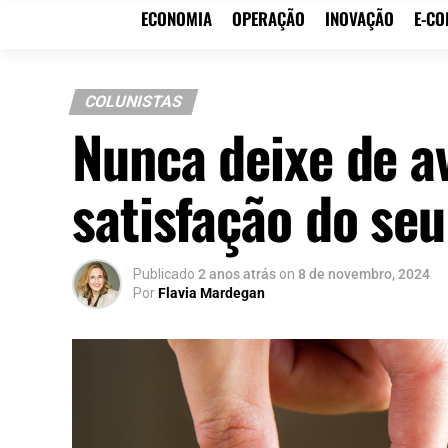
ECONOMIA
OPERAÇÃO
INOVAÇÃO
E-C
COLUNISTAS
Nunca deixe de av
satisfação do seu
Publicado
2 anos atrás
on
8 de novembro, 2024
Por
Flavia Mardegan