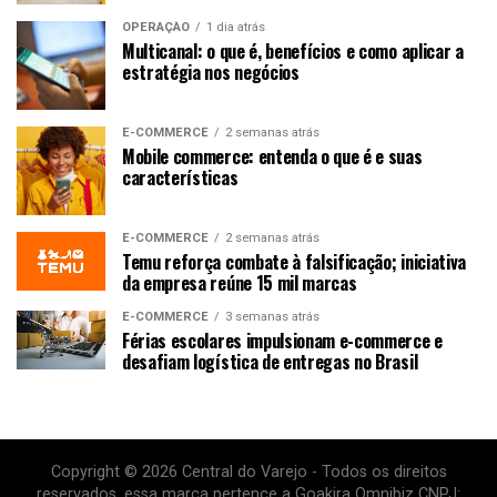
OPERAÇÃO
1 dia atrás
Multicanal: o que é, benefícios e como aplicar a
estratégia nos negócios
E-COMMERCE
2 semanas atrás
Mobile commerce: entenda o que é e suas
características
E-COMMERCE
2 semanas atrás
Temu reforça combate à falsificação; iniciativa
da empresa reúne 15 mil marcas
E-COMMERCE
3 semanas atrás
Férias escolares impulsionam e-commerce e
desafiam logística de entregas no Brasil
Copyright © 2026 Central do Varejo - Todos os direitos
reservados. essa marca pertence a Goakira Omnibiz CNPJ: