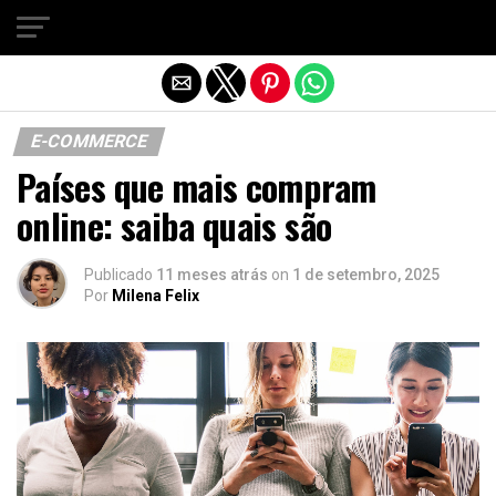
Sair da versão mobile
E-COMMERCE
Países que mais compram
online: saiba quais são
Publicado
11 meses atrás
on
1 de setembro, 2025
Por
Milena Felix