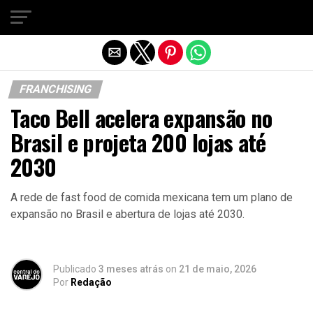
Sair da versão mobile
FRANCHISING
Taco Bell acelera expansão no
Brasil e projeta 200 lojas até
2030
A rede de fast food de comida mexicana tem um plano de
expansão no Brasil e abertura de lojas até 2030.
Publicado
3 meses atrás
on
21 de maio, 2026
Por
Redação