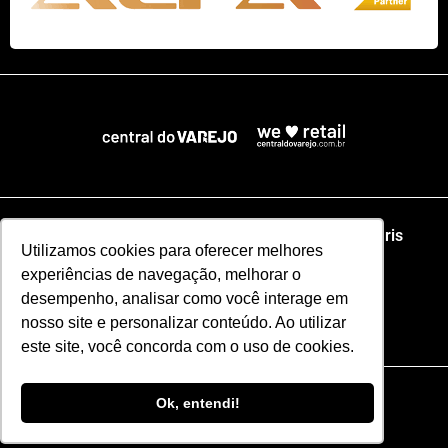
Home
NRF
NRA Chicago
NRF Paris
Utilizamos cookies para oferecer melhores
experiências de navegação, melhorar o
Web Summit Lisboa
Web Summit Rio
desempenho, analisar como você interage em
nosso site e personalizar conteúdo. Ao utilizar
Especial NRF2026
este site, você concorda com o uso de cookies.
Razão Social: CENTRAL DO VAREJO LTDA
Ok, entendi!
CNPJ: 51.110.853/0001-17