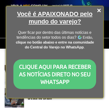
Você é APAIXONADO pelo
mundo do varejo?
Quer ficar por dentro das últimas notícias e
tendências do setor todos os dias?
Então,
clique no botão abaixo e entre na comunidade
do Central do Varejo no WhatsApp
.
All posts tagged "e-commerce"
CLIQUE AQUI PARA RECEBER
OPERAÇÃO
3 anos atrás
5 dicas que podem ajudar a ter sucesso na Black
AS NOTÍCIAS DIRETO NO SEU
Friday
WHATSAPP
E-COMMERCE
3 anos atrás
Omnicanalidade: pesquisa mostra que estratégia
cresce no Brasil