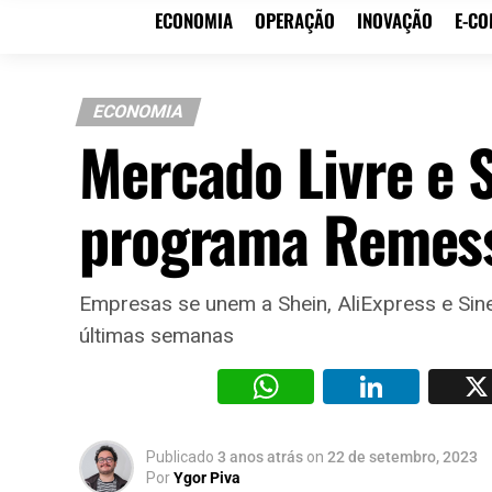
ECONOMIA
OPERAÇÃO
INOVAÇÃO
E-C
ECONOMIA
Mercado Livre e 
programa Remes
Empresas se unem a Shein, AliExpress e Sin
últimas semanas
WhatsAp
Li
Publicado
3 anos atrás
on
22 de setembro, 2023
Por
Ygor Piva