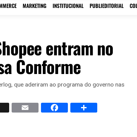
OMMERCE
MARKETING
INSTITUCIONAL
PUBLIEDITORIAL
CO
Shopee entram no
sa Conforme
erlog, que aderiram ao programa do governo nas
p
nkedIn
X
Email
Facebook
Share