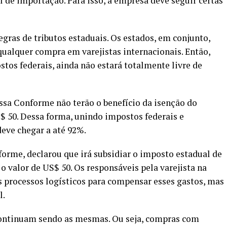
 de importação. Para isso, a empresa deve seguir certas
ras de tributos estaduais. Os estados, em conjunto,
alquer compra em varejistas internacionais. Então,
os federais, ainda não estará totalmente livre de
a Conforme não terão o benefício da isenção do
 50. Dessa forma, unindo impostos federais e
deve chegar a até 92%.
orme, declarou que irá subsidiar o imposto estadual de
 valor de US$ 50. Os responsáveis pela varejista na
s processos logísticos para compensar esses gastos, mas
l.
 continuam sendo as mesmas. Ou seja, compras com