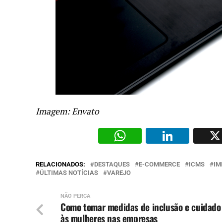
Imagem: Envato
WhatsAp
Li
RELACIONADOS:
DESTAQUES
E-COMMERCE
ICMS
IM
ÚLTIMAS NOTÍCIAS
VAREJO
NÃO PERCA
Como tomar medidas de inclusão e cuidado
às mulheres nas empresas