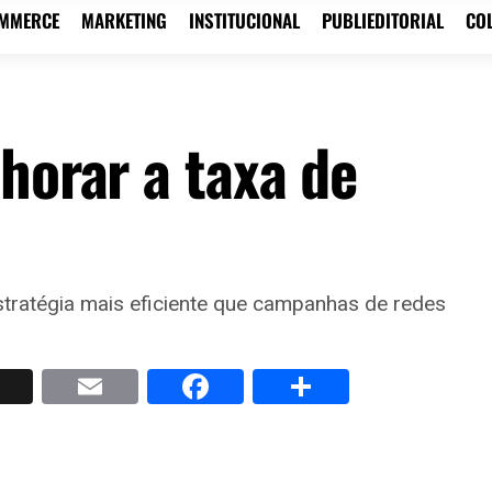
OMMERCE
MARKETING
INSTITUCIONAL
PUBLIEDITORIAL
CO
horar a taxa de
tratégia mais eficiente que campanhas de redes
p
nkedIn
X
Email
Facebook
Share