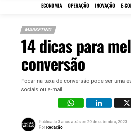
ECONOMIA
OPERAÇÃO
INOVAÇÃO
E-C
MARKETING
14 dicas para mel
conversão
Focar na taxa de conversão pode ser uma es
sociais ou e-mail
WhatsAp
Li
Publicado
3 anos atrás
on
29 de setembro, 2023
Por
Redação