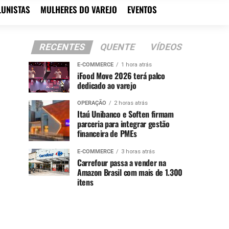
LUNISTAS
MULHERES DO VAREJO
EVENTOS
RECENTES
QUENTE
VÍDEOS
E-COMMERCE
1 hora atrás
iFood Move 2026 terá palco
dedicado ao varejo
OPERAÇÃO
2 horas atrás
Itaú Unibanco e Soften firmam
parceria para integrar gestão
financeira de PMEs
E-COMMERCE
3 horas atrás
Carrefour passa a vender na
Amazon Brasil com mais de 1.300
itens