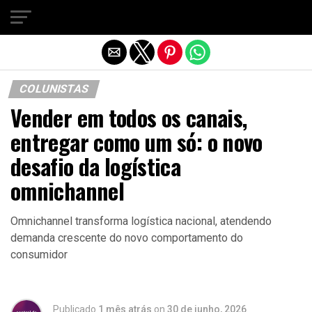
Sair da versão mobile
COLUNISTAS
Vender em todos os canais,
entregar como um só: o novo
desafio da logística
omnichannel
Omnichannel transforma logística nacional, atendendo
demanda crescente do novo comportamento do
consumidor
Publicado
1 mês atrás
on
30 de junho, 2026