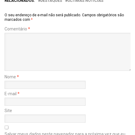
RELACIONADOS:
DESTAQUES
ÚLTIMAS NOTÍCIAS
O seu endereço de e-mail não será publicado.
Campos obrigatórios são
marcados com
*
Comentário
*
Nome
*
E-mail
*
Site
Salvar meus dados neste navegador para a próxima vez que eu