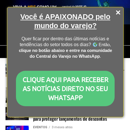
Você é APAIXONADO pelo
mundo do varejo?
Quer ficar por dentro das últimas notícias e
tendências do setor todos os dias?
Então,
clique no botão abaixo e entre na comunidade
do Central do Varejo no WhatsApp
.
COMPORTAMENTO
3 meses atrás
Consumidor reduz volume de compras, busca valor
e muda hábitos de consumo, aponta Alvarez &
CLIQUE AQUI PARA RECEBER
Marsal
AS NOTÍCIAS DIRETO NO SEU
OPERAÇÃO
3 meses atrás
IA para varejo na prática: como a inteligência
WHATSAPP
artificial já opera nas operações do setor
OPERAÇÃO
3 meses atrás
Adidas cresce no 1º trimestre e reforça venda D2C
para proteger lançamentos de descontos
EVENTOS
3 meses atrás