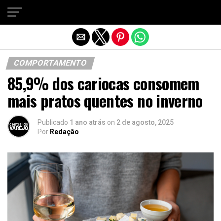
Sair da versão mobile
COMPORTAMENTO
85,9% dos cariocas consomem
mais pratos quentes no inverno
Publicado
1 ano atrás
on
2 de agosto, 2025
Por
Redação