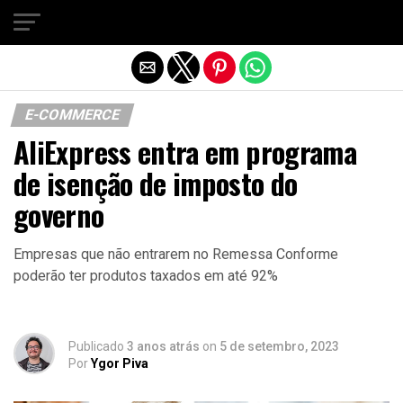
Sair da versão mobile
E-COMMERCE
AliExpress entra em programa
de isenção de imposto do
governo
Empresas que não entrarem no Remessa Conforme
poderão ter produtos taxados em até 92%
Publicado
3 anos atrás
on
5 de setembro, 2023
Por
Ygor Piva