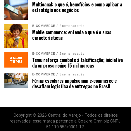
Multicanal: o que é, benefícios e como aplicar a
estratégia nos negócios
E-COMMERCE
2 semanas atrás
Mobile commerce: entenda o que é e suas
características
E-COMMERCE
2 semanas atrás
Temu reforça combate à falsificação; iniciativa
da empresa reúne 15 mil marcas
E-COMMERCE
3 semanas atrás
Férias escolares impulsionam e-commerce e
desafiam logística de entregas no Brasil
Copyright © 2026 Central do Varejo - Todos os direitos
reservados. essa marca pertence a Goakira Omnibiz CNPJ:
51.110.853/0001-17.