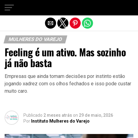
Sair da versão mobile
MULHERES DO VAREJO
Feeling é um ativo. Mas sozinho
já não basta
Empresas que ainda tomam decisões por instinto estão
jogando xadrez com os olhos fechados e isso pode custar
muito caro.
Publicado
2 meses atrás
on
29 de maio, 2026
Por
Instituto Mulheres do Varejo