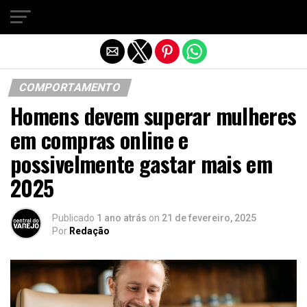
Sair da versão mobile
COMPORTAMENTO
Homens devem superar mulheres
em compras online e
possivelmente gastar mais em
2025
Publicado
1 ano atrás
on
21 de fevereiro, 2025
Por
Redação