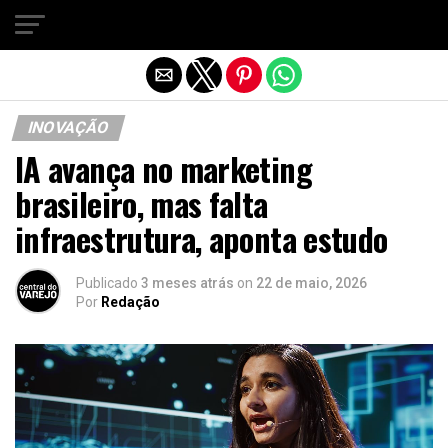
Sair da versão mobile
INOVAÇÃO
IA avança no marketing
brasileiro, mas falta
infraestrutura, aponta estudo
Publicado
3 meses atrás
on
22 de maio, 2026
Por
Redação