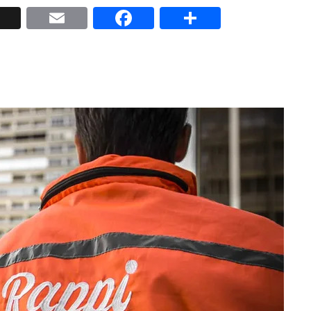
p
nkedIn
X
Email
Facebook
Share