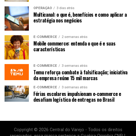
OPERAÇÃO
3 dias atrás
Multicanal: o que é, benefícios e como aplicar a
estratégia nos negócios
E-COMMERCE
2 semanas atrás
Mobile commerce: entenda o que é e suas
características
E-COMMERCE
3 semanas atrás
Temu reforça combate à falsificação; iniciativa
da empresa reúne 15 mil marcas
E-COMMERCE
3 semanas atrás
Férias escolares impulsionam e-commerce e
desafiam logística de entregas no Brasil
Copyright © 2026 Central do Varejo - Todos os direitos
reservados. essa marca pertence a Goakira Omnibiz CNPJ: