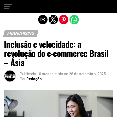
Sair da versão mobile
FRANCHISING
Inclusão e velocidade: a
revolução do e-commerce Brasil
– Ásia
Publicado
10 meses atrás
on
28 de setembro, 2025
Por
Redação