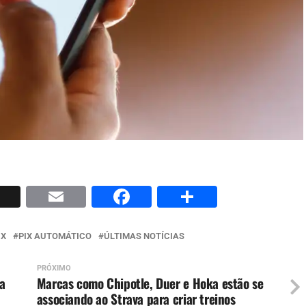
p
nkedIn
X
Email
Facebook
Share
IX
PIX AUTOMÁTICO
ÚLTIMAS NOTÍCIAS
PRÓXIMO
a
Marcas como Chipotle, Duer e Hoka estão se
associando ao Strava para criar treinos