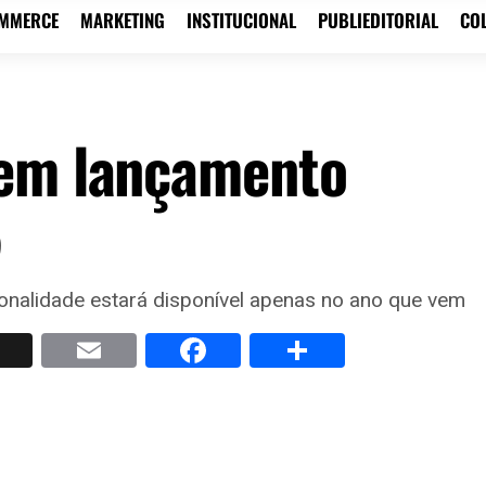
OMMERCE
MARKETING
INSTITUCIONAL
PUBLIEDITORIAL
CO
tem lançamento
5
ionalidade estará disponível apenas no ano que vem
p
nkedIn
X
Email
Facebook
Share