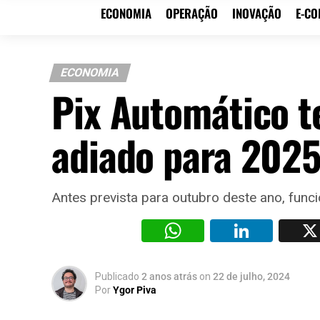
ECONOMIA
OPERAÇÃO
INOVAÇÃO
E-C
ECONOMIA
Pix Automático 
adiado para 202
Antes prevista para outubro deste ano, func
WhatsAp
Li
Publicado
2 anos atrás
on
22 de julho, 2024
Por
Ygor Piva