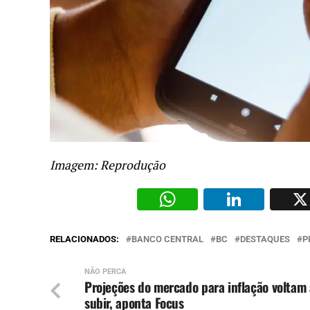
Imagem: Reprodução
WhatsAp
Li
RELACIONADOS:
BANCO CENTRAL
BC
DESTAQUES
P
NÃO PERCA
Projeções do mercado para inflação voltam 
subir, aponta Focus