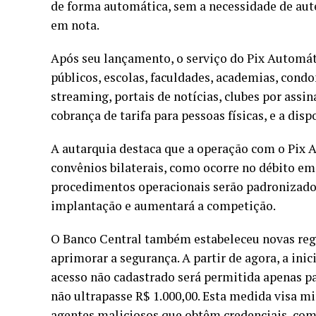
de forma automática, sem a necessidade de aute
em nota.
Após seu lançamento, o serviço do Pix Automát
públicos, escolas, faculdades, academias, condo
streaming, portais de notícias, clubes por assi
cobrança de tarifa para pessoas físicas, e a dis
A autarquia destaca que a operação com o Pix 
convênios bilaterais, como ocorre no débito em c
procedimentos operacionais serão padronizados 
implantação e aumentará a competição.
O Banco Central também estabeleceu novas regr
aprimorar a segurança. A partir de agora, a ini
acesso não cadastrado será permitida apenas par
não ultrapasse R$ 1.000,00. Esta medida visa m
agentes maliciosos que obtêm credenciais, como