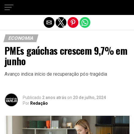
Sair da versão mobile
ECONOMIA
PMEs gaúchas crescem 9,7% em
junho
Avanço indica início de recuperação pós-tragédia
Publicado
2 anos atrás
on
20 de julho, 2024
Por
Redação