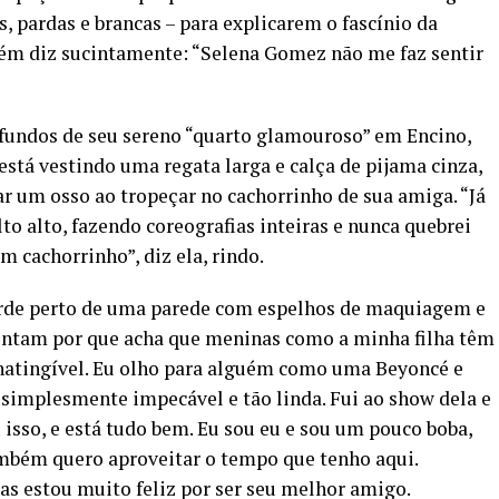
s, pardas e brancas – para explicarem o fascínio da
guém diz sucintamente: “Selena Gomez não me faz sentir
fundos de seu sereno “quarto glamouroso” em Encino,
 está vestindo uma regata larga e calça de pijama cinza,
r um osso ao tropeçar no cachorrinho de sua amiga. “Já
to alto, fazendo coreografias inteiras e nunca quebrei
 cachorrinho”, diz ela, rindo.
de perto de uma parede com espelhos de maquiagem e
ntam por que acha que meninas como a minha filha têm
 inatingível. Eu olho para alguém como uma Beyoncé e
é simplesmente impecável e tão linda. Fui ao show dela e
isso, e está tudo bem. Eu sou eu e sou um pouco boba,
ambém quero aproveitar o tempo que tenho aqui.
s estou muito feliz por ser seu melhor amigo.