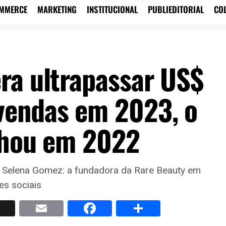
OMMERCE
MARKETING
INSTITUCIONAL
PUBLIEDITORIAL
CO
ra ultrapassar US$
vendas em 2023, o
nhou em 2022
e Selena Gomez: a fundadora da Rare Beauty em
s sociais
p
nkedIn
X
Email
Facebook
Share