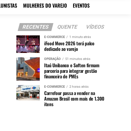
LUNISTAS
MULHERES DO VAREJO
EVENTOS
RECENTES
QUENTE
VÍDEOS
E-COMMERCE
1 minuto atrás
iFood Move 2026 terá palco
dedicado ao varejo
OPERAÇÃO
51 minutos atrás
Itaú Unibanco e Soften firmam
parceria para integrar gestão
financeira de PMEs
E-COMMERCE
2 horas atrás
Carrefour passa a vender na
Amazon Brasil com mais de 1.300
itens