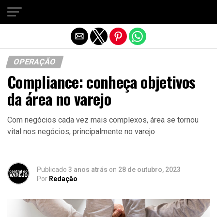
Sair da versão mobile
OPERAÇÃO
Compliance: conheça objetivos
da área no varejo
Com negócios cada vez mais complexos, área se tornou
vital nos negócios, principalmente no varejo
Publicado
3 anos atrás
on
28 de outubro, 2023
Por
Redação