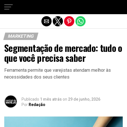
Sair da versão mobile
MARKETING
Segmentação de mercado: tudo o
que você precisa saber
Ferramenta permite que varejistas atendam melhor às
necessidades dos seus clientes
Publicado
1 mês atrás
on
29 de junho, 2026
Por
Redação