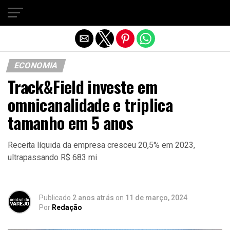
Sair da versão mobile
ECONOMIA
Track&Field investe em
omnicanalidade e triplica
tamanho em 5 anos
Receita líquida da empresa cresceu 20,5% em 2023,
ultrapassando R$ 683 mi
Publicado
2 anos atrás
on
11 de março, 2024
Por
Redação