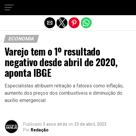
Sair da versão mobile
ECONOMIA
Varejo tem o 1º resultado
negativo desde abril de 2020,
aponta IBGE
Especialistas atribuem retração a fatores como inflação,
aumento dos preços dos combustíveis e diminuição do
auxílio emergencial
Publicado
3 anos atrás
on
25 de abril, 2023
Por
Redação