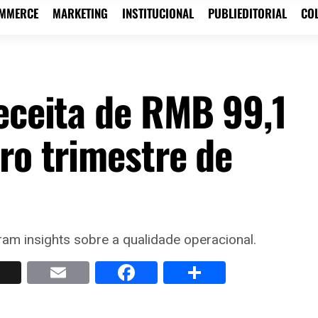
OMMERCE
MARKETING
INSTITUCIONAL
PUBLIEDITORIAL
CO
receita de RMB 99,1
ro trimestre de
ram insights sobre a qualidade operacional.
p
nkedIn
X
Email
Facebook
Share