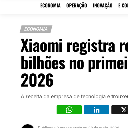
ECONOMIA
OPERAÇÃO
INOVAÇÃO
E-C
ECONOMIA
Xiaomi registra 
bilhões no primei
2026
A receita da empresa de tecnologia e trouxe
WhatsAp
Li
Publicado
2 meses atrás
on
28 de maio, 2026