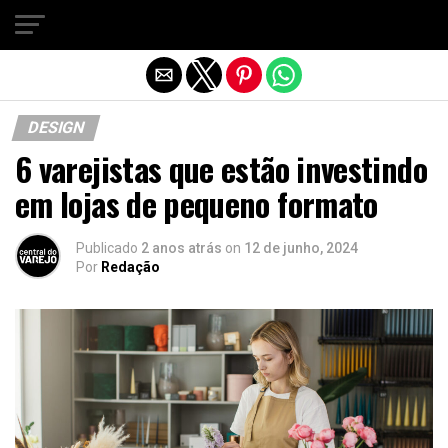
Sair da versão mobile
DESIGN
6 varejistas que estão investindo
em lojas de pequeno formato
Publicado
2 anos atrás
on
12 de junho, 2024
Por
Redação