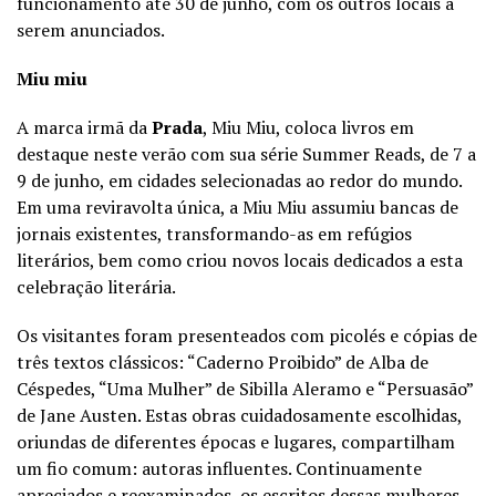
funcionamento até 30 de junho, com os outros locais a
serem anunciados.
Miu miu
A marca irmã da
Prada
, Miu Miu, coloca livros em
destaque neste verão com sua série Summer Reads, de 7 a
9 de junho, em cidades selecionadas ao redor do mundo.
Em uma reviravolta única, a Miu Miu assumiu bancas de
jornais existentes, transformando-as em refúgios
literários, bem como criou novos locais dedicados a esta
celebração literária.
Os visitantes foram presenteados com picolés e cópias de
três textos clássicos: “Caderno Proibido” de Alba de
Céspedes, “Uma Mulher” de Sibilla Aleramo e “Persuasão”
de Jane Austen. Estas obras cuidadosamente escolhidas,
oriundas de diferentes épocas e lugares, compartilham
um fio comum: autoras influentes. Continuamente
apreciados e reexaminados, os escritos dessas mulheres